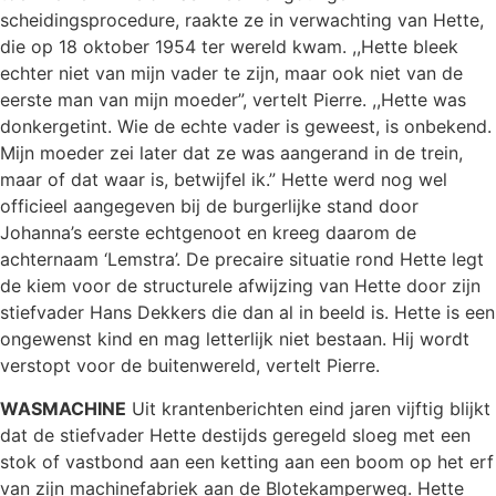
scheidingsprocedure, raakte ze in verwachting van Hette,
die op 18 oktober 1954 ter wereld kwam. ,,Hette bleek
echter niet van mijn vader te zijn, maar ook niet van de
eerste man van mijn moeder”, vertelt Pierre. ,,Hette was
donkergetint. Wie de echte vader is geweest, is onbekend.
Mijn moeder zei later dat ze was aangerand in de trein,
maar of dat waar is, betwijfel ik.” Hette werd nog wel
officieel aangegeven bij de burgerlijke stand door
Johanna’s eerste echtgenoot en kreeg daarom de
achternaam ‘Lemstra’. De precaire situatie rond Hette legt
de kiem voor de structurele afwijzing van Hette door zijn
stiefvader Hans Dekkers die dan al in beeld is. Hette is een
ongewenst kind en mag letterlijk niet bestaan. Hij wordt
verstopt voor de buitenwereld, vertelt Pierre.
WASMACHINE
Uit krantenberichten eind jaren vijftig blijkt
dat de stiefvader Hette destijds geregeld sloeg met een
stok of vastbond aan een ketting aan een boom op het erf
van zijn machinefabriek aan de Blotekamperweg. Hette