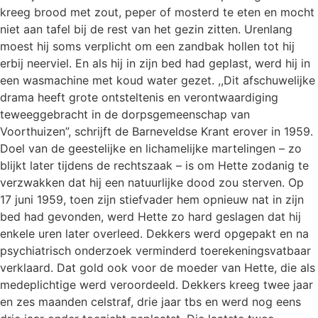
kreeg brood met zout, peper of mosterd te eten en mocht
niet aan tafel bij de rest van het gezin zitten. Urenlang
moest hij soms verplicht om een zandbak hollen tot hij
erbij neerviel. En als hij in zijn bed had geplast, werd hij in
een wasmachine met koud water gezet. ,,Dit afschuwelijke
drama heeft grote ontsteltenis en verontwaardiging
teweeggebracht in de dorpsgemeenschap van
Voorthuizen”, schrijft de Barneveldse Krant erover in 1959.
Doel van de geestelijke en lichamelijke martelingen – zo
blijkt later tijdens de rechtszaak – is om Hette zodanig te
verzwakken dat hij een natuurlijke dood zou sterven. Op
17 juni 1959, toen zijn stiefvader hem opnieuw nat in zijn
bed had gevonden, werd Hette zo hard geslagen dat hij
enkele uren later overleed. Dekkers werd opgepakt en na
psychiatrisch onderzoek verminderd toerekeningsvatbaar
verklaard. Dat gold ook voor de moeder van Hette, die als
medeplichtige werd veroordeeld. Dekkers kreeg twee jaar
en zes maanden celstraf, drie jaar tbs en werd nog eens