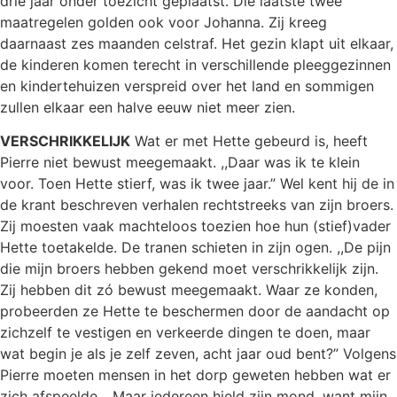
drie jaar onder toezicht geplaatst. Die laatste twee
maatregelen golden ook voor Johanna. Zij kreeg
daarnaast zes maanden celstraf. Het gezin klapt uit elkaar,
de kinderen komen terecht in verschillende pleeggezinnen
en kindertehuizen verspreid over het land en sommigen
zullen elkaar een halve eeuw niet meer zien.
VERSCHRIKKELIJK
Wat er met Hette gebeurd is, heeft
Pierre niet bewust meegemaakt. ,,Daar was ik te klein
voor. Toen Hette stierf, was ik twee jaar.” Wel kent hij de in
de krant beschreven verhalen rechtstreeks van zijn broers.
Zij moesten vaak machteloos toezien hoe hun (stief)vader
Hette toetakelde. De tranen schieten in zijn ogen. ,,De pijn
die mijn broers hebben gekend moet verschrikkelijk zijn.
Zij hebben dit zó bewust meegemaakt. Waar ze konden,
probeerden ze Hette te beschermen door de aandacht op
zichzelf te vestigen en verkeerde dingen te doen, maar
wat begin je als je zelf zeven, acht jaar oud bent?” Volgens
Pierre moeten mensen in het dorp geweten hebben wat er
zich afspeelde. ,,Maar iedereen hield zijn mond, want mijn