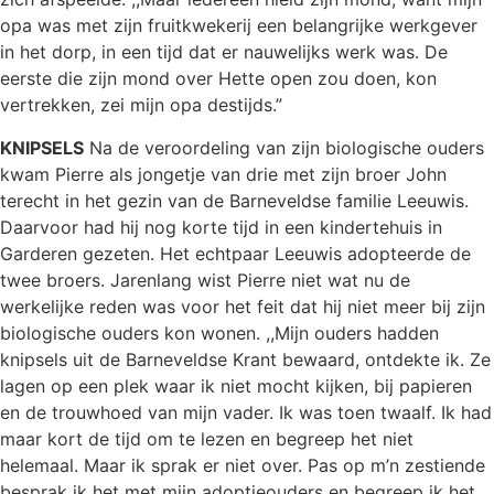
opa was met zijn fruitkwekerij een belangrijke werkgever
in het dorp, in een tijd dat er nauwelijks werk was. De
eerste die zijn mond over Hette open zou doen, kon
vertrekken, zei mijn opa destijds.”
KNIPSELS
Na de veroordeling van zijn biologische ouders
kwam Pierre als jongetje van drie met zijn broer John
terecht in het gezin van de Barneveldse familie Leeuwis.
Daarvoor had hij nog korte tijd in een kindertehuis in
Garderen gezeten. Het echtpaar Leeuwis adopteerde de
twee broers. Jarenlang wist Pierre niet wat nu de
werkelijke reden was voor het feit dat hij niet meer bij zijn
biologische ouders kon wonen. ,,Mijn ouders hadden
knipsels uit de Barneveldse Krant bewaard, ontdekte ik. Ze
lagen op een plek waar ik niet mocht kijken, bij papieren
en de trouwhoed van mijn vader. Ik was toen twaalf. Ik had
maar kort de tijd om te lezen en begreep het niet
helemaal. Maar ik sprak er niet over. Pas op m’n zestiende
besprak ik het met mijn adoptieouders en begreep ik het