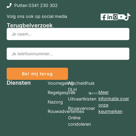
Putten 0341 230 302
Volg ons ook op social media
Terugbelverzoek
Bel mij terug
Diensten
Voorregeling
Afscheidhuis
DLH
Meer
Regelgesprek
informatie over
Uitvaartkisten
Nazorg
onze
Rouwvervoer
Rouwadvertenties
keurmerken
Online
condoleren