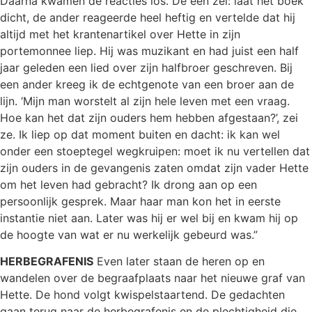
Daarna kwamen de reacties los. De één zei: laat het boek
dicht, de ander reageerde heel heftig en vertelde dat hij
altijd met het krantenartikel over Hette in zijn
portemonnee liep. Hij was muzikant en had juist een half
jaar geleden een lied over zijn halfbroer geschreven. Bij
een ander kreeg ik de echtgenote van een broer aan de
lijn. ‘Mijn man worstelt al zijn hele leven met een vraag.
Hoe kan het dat zijn ouders hem hebben afgestaan?’, zei
ze. Ik liep op dat moment buiten en dacht: ik kan wel
onder een stoeptegel wegkruipen: moet ik nu vertellen dat
zijn ouders in de gevangenis zaten omdat zijn vader Hette
om het leven had gebracht? Ik drong aan op een
persoonlijk gesprek. Maar haar man kon het in eerste
instantie niet aan. Later was hij er wel bij en kwam hij op
de hoogte van wat er nu werkelijk gebeurd was.”
HERBEGRAFENIS
Even later staan de heren op en
wandelen over de begraafplaats naar het nieuwe graf van
Hette. De hond volgt kwispelstaartend. De gedachten
gaan terug naar de herbegrafenis en de plechtigheid die