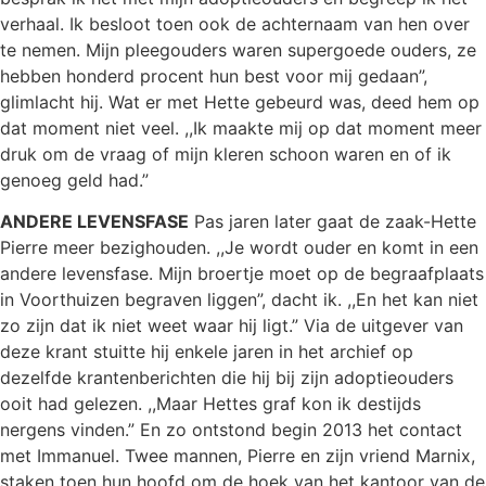
verhaal. Ik besloot toen ook de achternaam van hen over
te nemen. Mijn pleegouders waren supergoede ouders, ze
hebben honderd procent hun best voor mij gedaan”,
glimlacht hij. Wat er met Hette gebeurd was, deed hem op
dat moment niet veel. ,,Ik maakte mij op dat moment meer
druk om de vraag of mijn kleren schoon waren en of ik
genoeg geld had.”
ANDERE LEVENSFASE
Pas jaren later gaat de zaak-Hette
Pierre meer bezighouden. ,,Je wordt ouder en komt in een
andere levensfase. Mijn broertje moet op de begraafplaats
in Voorthuizen begraven liggen”, dacht ik. ,,En het kan niet
zo zijn dat ik niet weet waar hij ligt.” Via de uitgever van
deze krant stuitte hij enkele jaren in het archief op
dezelfde krantenberichten die hij bij zijn adoptieouders
ooit had gelezen. ,,Maar Hettes graf kon ik destijds
nergens vinden.” En zo ontstond begin 2013 het contact
met Immanuel. Twee mannen, Pierre en zijn vriend Marnix,
staken toen hun hoofd om de hoek van het kantoor van de