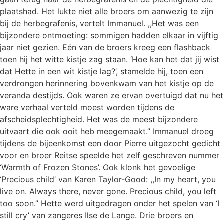
plaatshad. Het lukte niet alle broers om aanwezig te zijn
bij de herbegrafenis, vertelt Immanuel. ,,Het was een
bijzondere ontmoeting: sommigen hadden elkaar in vijftig
jaar niet gezien. Eén van de broers kreeg een flashback
toen hij het witte kistje zag staan. ‘Hoe kan het dat jij wist
dat Hette in een wit kistje lag?’, stamelde hij, toen een
verdrongen herinnering bovenkwam van het kistje op de
veranda destijds. Ook waren ze ervan overtuigd dat nu het
ware verhaal verteld moest worden tijdens de
afscheidsplechtigheid. Het was de meest bijzondere
uitvaart die ook ooit heb meegemaakt.” Immanuel droeg
tijdens de bijeenkomst een door Pierre uitgezocht gedicht
voor en broer Reitse speelde het zelf geschreven nummer
‘Warmth of Frozen Stones’. Ook klonk het gevoelige
‘Precious child’ van Karen Taylor-Good: ,,In my heart, you
live on. Always there, never gone. Precious child, you left
too soon.” Hette werd uitgedragen onder het spelen van ‘I
still cry’ van zangeres Ilse de Lange. Drie broers en