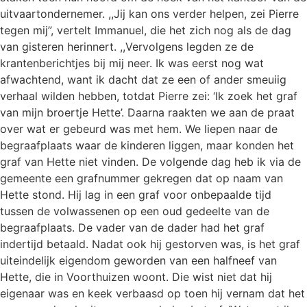
uitvaartondernemer. ,,Jij kan ons verder helpen, zei Pierre
tegen mij”, vertelt Immanuel, die het zich nog als de dag
van gisteren herinnert. ,,Vervolgens legden ze de
krantenberichtjes bij mij neer. Ik was eerst nog wat
afwachtend, want ik dacht dat ze een of ander smeuiig
verhaal wilden hebben, totdat Pierre zei: ‘Ik zoek het graf
van mijn broertje Hette’. Daarna raakten we aan de praat
over wat er gebeurd was met hem. We liepen naar de
begraafplaats waar de kinderen liggen, maar konden het
graf van Hette niet vinden. De volgende dag heb ik via de
gemeente een grafnummer gekregen dat op naam van
Hette stond. Hij lag in een graf voor onbepaalde tijd
tussen de volwassenen op een oud gedeelte van de
begraafplaats. De vader van de dader had het graf
indertijd betaald. Nadat ook hij gestorven was, is het graf
uiteindelijk eigendom geworden van een halfneef van
Hette, die in Voorthuizen woont. Die wist niet dat hij
eigenaar was en keek verbaasd op toen hij vernam dat het