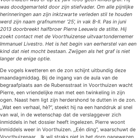
was doodgemarteld door zijn stiefvader. Om alle pijnlijke
herinneringen aan zijn inktzwarte verleden stil te houden
werd zijn naam grafnummer ’25’, in vak B-II. Pas in juni
2013 doorbreekt halfbroer Pierre Leeuwis de stilte. Hij
zoekt contact met de Voorthuizense uitvaartondernemer
Immanuel Livestro. Het is het begin van eerherstel van een
kind dat niet mocht bestaan. Zwijgen als het graf is niet
langer de enige optie.
De vogels kwetteren en de zon schijnt uitbundig deze
maandagmiddag. Bij de ingang van de aula van de
begraafplaats aan de Rubensstraat in Voorthuizen wacht
Pierre, een vriendelijke man met een twinkeling in zijn
ogen. Naast hem ligt zijn herdershond te dutten in de zon.
,,Wat een verhaal, hè?”, steekt hij na een handdruk al snel
van wal, in de wetenschap dat de verslaggever zich
inmiddels in het dossier heeft ingelezen. Pierre woont
inmiddels weer in Voorthuizen. ,,Eén ding”, waarschuwt de
Voorthuizenaar. ,,Ik wil straks niet in het dorp nagewezen