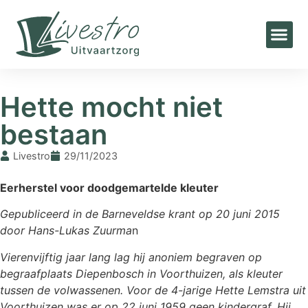
Home
»
Nieuws
»
Hette mocht niet bestaan
Hette mocht niet
bestaan
Livestro
29/11/2023
Eerherstel voor doodgemartelde kleuter
Gepubliceerd in de Barneveldse krant op 20 juni 2015
door Hans-Lukas Zuurma
n
Vierenvijftig jaar lang lag hij anoniem begraven op
begraafplaats Diepenbosch in Voorthuizen, als kleuter
tussen de volwassenen. Voor de 4-jarige Hette Lemstra uit
Voorthuizen was er op 22 juni 1959 geen kindergraf. Hij