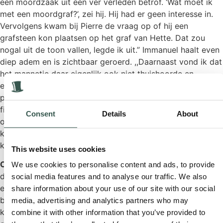
een moordzaak uit een ver verleden betrof. ‘Wat moet ik
met een moordgraf?’, zei hij. Hij had er geen interesse in.
Vervolgens kwam bij Pierre de vraag op of hij een
grafsteen kon plaatsen op het graf van Hette. Dat zou
nogal uit de toon vallen, legde ik uit.” Immanuel haalt even
diep adem en is zichtbaar geroerd. ,,Daarnaast vond ik dat
het mannetje daar eigenlijk ook niet thuishoorde en
eerherstel verdiende. Het verhaal had mij intussen
persoonlijk nogal aangegrepen. Pierre had onvoldoende
financiële middelen op dat moment. Daarom kwamen we
Consent
Details
About
op het idee dat ik een nieuw kindergraf zou kopen. Hette
kon dan worden opgegraven en een herbegrafenis
krijgen.”
This website uses cookies
OPGRAVING
Op de dag van de opgraving, korte tijd nadat
We use cookies to personalise content and ads, to provide
de eerste ontmoeting heeft plaatsgevonden, wilde Pierre
social media features and to analyse our traffic. We also
erbij zijn. Immanuel raadde het hem af. ,,Ik heb zelf de
share information about your use of our site with our social
botjes van Hette schoongemaakt en ze in volgorde in het
media, advertising and analytics partners who may
kistje gelegd. Dat trof mij heel diep. Ik ben er ziek van
combine it with other information that you’ve provided to