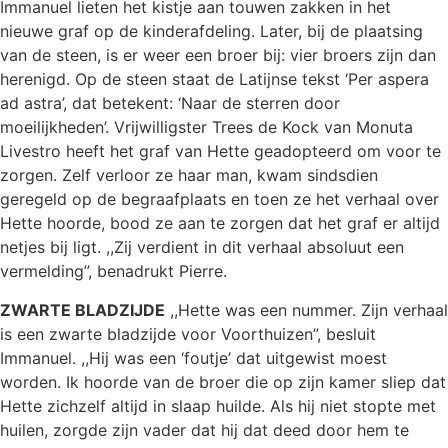
Immanuel lieten het kistje aan touwen zakken in het
nieuwe graf op de kinderafdeling. Later, bij de plaatsing
van de steen, is er weer een broer bij: vier broers zijn dan
herenigd. Op de steen staat de Latijnse tekst ‘Per aspera
ad astra’, dat betekent: ‘Naar de sterren door
moeilijkheden’. Vrijwilligster Trees de Kock van Monuta
Livestro heeft het graf van Hette geadopteerd om voor te
zorgen. Zelf verloor ze haar man, kwam sindsdien
geregeld op de begraafplaats en toen ze het verhaal over
Hette hoorde, bood ze aan te zorgen dat het graf er altijd
netjes bij ligt. ,,Zij verdient in dit verhaal absoluut een
vermelding”, benadrukt Pierre.
ZWARTE BLADZIJDE
,,Hette was een nummer. Zijn verhaal
is een zwarte bladzijde voor Voorthuizen”, besluit
Immanuel. ,,Hij was een ‘foutje’ dat uitgewist moest
worden. Ik hoorde van de broer die op zijn kamer sliep dat
Hette zichzelf altijd in slaap huilde. Als hij niet stopte met
huilen, zorgde zijn vader dat hij dat deed door hem te