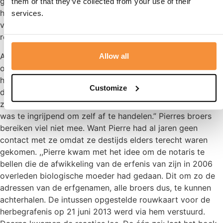
geweest.” De uitvaartondernemer had voor de
them or that they’ve collected from your use of their
herbegrafenis een wit kistje met bekleding voor een kind
services.
van vier jaar uitgezocht. ,,Wit staat voor onschuld, zo
redeneerden we.”
Aanvankelijk zouden Pierre en Immanuel Hette in stilte
Allow all
opnieuw begraven en ervoor zorgen dat er een steen op
het graf kwam met Hettes naam. ,,Pas toen vertelde Pierre
Customize
dat hij uit een gezin met negen kinderen komt. Waarop ik
zei dat we dan ook zijn familie moesten inlichten, want dit
was te ingrijpend om zelf af te handelen.” Pierres broers
bereiken viel niet mee. Want Pierre had al jaren geen
contact met ze omdat ze destijds elders terecht waren
gekomen. ,,Pierre kwam met het idee om de notaris te
bellen die de afwikkeling van de erfenis van zijn in 2006
overleden biologische moeder had gedaan. Dit om zo de
adressen van de erfgenamen, alle broers dus, te kunnen
achterhalen. De intussen opgestelde rouwkaart voor de
herbegrafenis op 21 juni 2013 werd via hem verstuurd.