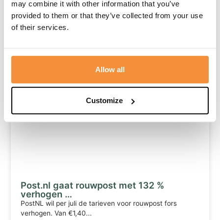
may combine it with other information that you’ve
De volgende generatie stapt in
Soms zie je haar ineens voorbijlopen tijdens een
provided to them or that they’ve collected from your use
uitvaart. Met een camera...
of their services.
Lees meer
Allow all
Nieuws
12 mei, 2026
Customize
Post.nl gaat rouwpost met 132 %
verhogen …
PostNL wil per juli de tarieven voor rouwpost fors
verhogen. Van €1,40...