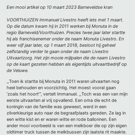
Een mooi artikel op 10 maart 2023 Barneveldse kran
VOORTHUIZEN Immanuel Livestro heeft iets met 1 maart.
Op die datum kwam hij in 2011 werken bij Monuta in de
regio Barneveld/Voorthuizen. Precies twee jaar later startte
hij als franchisenemer onder de naam Monuta Livestro. En
weer vijf jaar later, op 1 maart 2018, besloot hij geheel
zelfstandig verder te gaan onder de naam Livestro
Uitvaartzorg. Het zijn mooie mijlpalen die de naam Livestro
op de kaart gezeten hebben als eigentijds uitvaartbedrijf op
de Veluwe.
,,Toen ik startte bij Monuta in 2011 waren uitvaarten nog
heel behouden en voorzichtig. Het moest vooral gaan
‘zoals het hoort’”, vertelt Immanuel. ,,Toch was een van mijn
eerste uitvaarten al vrij opvallend. Een oma die echt de
koningin van de familie was geweest, werd in een
zilverkleurige auto naar de begraafplaats gereden. Ze lag in
een witte kist en er waren witte en rode ballonnen. Een
ander mooi voorbeeld is van een melkboer die op zijn eigen
oldtimer truck tussen de melkbussen zijn laatste rit maakte.