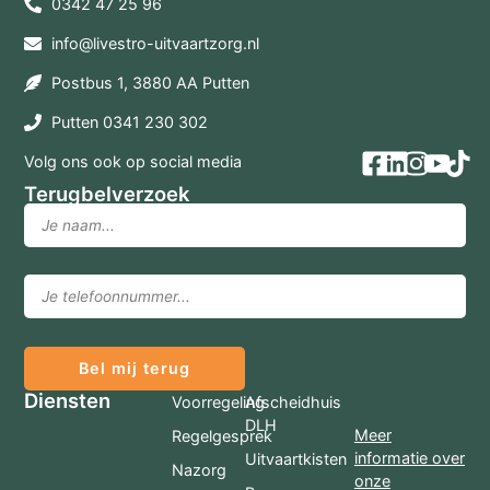
0342 47 25 96
info@livestro-uitvaartzorg.nl
Postbus 1, 3880 AA Putten
Putten 0341 230 302
Volg ons ook op social media
Terugbelverzoek
Bel mij terug
Diensten
Voorregeling
Afscheidhuis
DLH
Meer
Regelgesprek
informatie over
Uitvaartkisten
Nazorg
onze