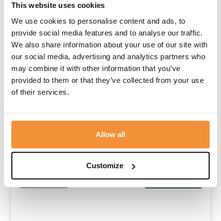
This website uses cookies
We use cookies to personalise content and ads, to
provide social media features and to analyse our traffic.
We also share information about your use of our site with
our social media, advertising and analytics partners who
may combine it with other information that you’ve
provided to them or that they’ve collected from your use
of their services.
Post.nl gaat rouwpost met 132 %
verhogen …
PostNL wil per juli de tarieven voor rouwpost fors
verhogen. Van €1,40...
Allow all
Lees meer
Customize
Blogs
,
Nieuws
10 mei, 2026