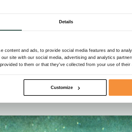
rengen. Deze vrouw had waarlijk geleefd en een steen verle
al gemist worden, maar heeft iets bijgedragen aan de leven
alen raakten mij. Wat een voorbeeld was deze vrouw. Tijd
elde een van de kleindochters mij dat oma toen ze 1,5 jaa
Details
t las dat ik vanwege mijn vertrek bij Monuta een jaar lang 
eld mocht werken, ze dan toch zeker nog een jaartje moest
oest haar uitvaart doen. Deze woorden van deze lieve vr
t. Wat ben ik dankbaar dat ik haar uitvaart nu mag doen voo
e content and ads, to provide social media features and to analy
 our site with our social media, advertising and analytics partn
r beseffen wat de drijfveer van mij is om dit werk te doen
 provided to them or that they’ve collected from your use of their
euw borrelden de woorden op uit mijn hart: “Dat blijft be
!”
(Ik word stil van binnen en uit mijn ooghoek pinkt een tr
Customize