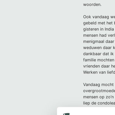
woorden.
Ook vandaag we
gebeld met het 
gisteren in Indi
mensen had verlo
menigmaal daar 
weduwen daar ku
dankbaar dat ik
familie mochten 
vrienden daar h
Werken van lief
Vandaag mocht i
overgrootmoeder
mensen op zo’n 
liep de condolea
mooie warme her