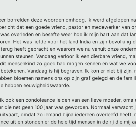
er borrelden deze woorden omhoog. Ik werd afgelopen na
bericht dat een goede vriend, pastor en medewerker van 
a was overleden en besefte weer hoe ik mijn hart aan dat l
ren. Het was liefde voor het land India en zijn bevolking di
terug heeft gebracht en waarom we nu vanuit onze onder
nnen steunen. Vandaag verloor ik een dierbare vriend, ma
 dit mensenkind zo goed had mogen kennen en wat we voor
betekenen. Vandaag is hij begraven. Ik kon er niet bij zijn,
ebben bloemen namens ons op zijn graf gelegd en de familie
de hebben eeuwigheidswaarde.
k ook een condoleance leiden van een lieve moeder, oma 
 die net geen 100 jaar was geworden. Normaal verwacht je
uitvaart, omdat zo iemand bijna iedereen overleefd heeft,
nce uit en stonden er de hele tijd mensen in de rij die mij 
inneringen deelden. Zelfs buren van 50 jaar terugkwamen