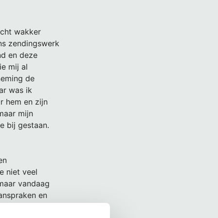
cht wakker
ons zendingswerk
and en deze
e mij al
neming de
ar was ik
 hem en zijn
 maar mijn
 bij gestaan.
en
 niet veel
 maar vandaag
aanspraken en
 om haar de