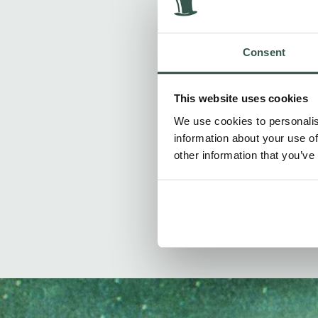
laatste eer te b
van liefde. Ze z
mensen. De verh
condoleance vert
Consent
Barneveldse kran
gemeente Barnev
This website uses cookies
want Immanuel m
diep in mijn har
We use cookies to personalis
information about your use of
Het liet mij wee
other information that you’ve
mensen! En opni
liefde is gedaan