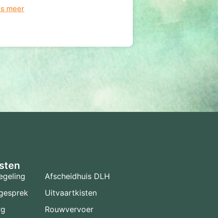
es meer
sten
egeling
Afscheidhuis DLH
gesprek
Uitvaartkisten
rg
Rouwvervoer