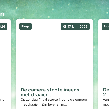
en
2026
Blogs
17 juni, 2026
Blo
De camera stopte ineens
De
met draaien …
2
 je
Op zondag 7 juni stopte ineens de camera
Van
met draaien. Zijn levensfilm...
moc