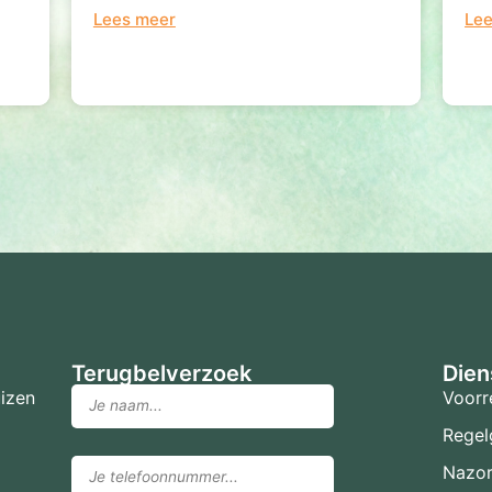
Lees meer
Le
Terugbelverzoek
Dien
izen
Voorr
Regel
Nazo