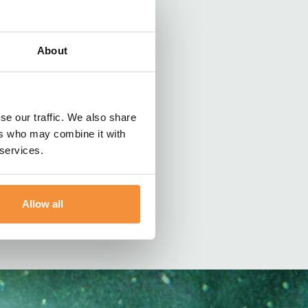
gd – een steen
s van vele
ens de
r geleden in de
About
niet in de
 blijven leven,
ouw raakten mij
r haar.
se our traffic. We also share
ers who may combine it with
. Liefde voor
 services.
staan wat in
aan…)
Allow all