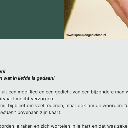
en!
an wat in liefde is gedaan!
 uit een mooi lied en een gedicht van een bijzondere man 
itvaart mocht verzorgen.
e mij bij bleef om veel redenen, maar ook om de woorden:
“D
gedaan.”
bovenaan zijn kaart.
rden je raken en zich wortelen in je hart en dat was zek