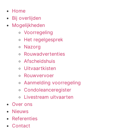
Ga
naar
Home
de
Bij overlijden
inhoud
Mogelijkheden
Voorregeling
Het regelgesprek
Nazorg
Rouwadvertenties
Afscheidshuis
Uitvaartkisten
Rouwvervoer
Aanmelding voorregeling
Condoleanceregister
Livestream uitvaarten
Over ons
Nieuws
Referenties
Contact