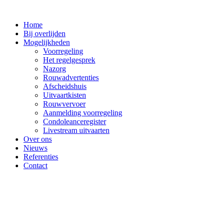
Ga
naar
Home
de
Bij overlijden
inhoud
Mogelijkheden
Voorregeling
Het regelgesprek
Nazorg
Rouwadvertenties
Afscheidshuis
Uitvaartkisten
Rouwvervoer
Aanmelding voorregeling
Condoleanceregister
Livestream uitvaarten
Over ons
Nieuws
Referenties
Contact