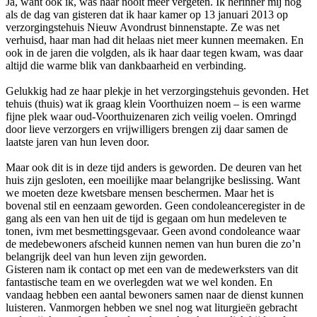
Ja, want ook ik, was haar nooit meer vergeten. Ik herinner mij nog
als de dag van gisteren dat ik haar kamer op 13 januari 2013 op
verzorgingstehuis Nieuw Avondrust binnenstapte. Ze was net
verhuisd, haar man had dit helaas niet meer kunnen meemaken. En
ook in de jaren die volgden, als ik haar daar tegen kwam, was daar
altijd die warme blik van dankbaarheid en verbinding.
Gelukkig had ze haar plekje in het verzorgingstehuis gevonden. Het
tehuis (thuis) wat ik graag klein Voorthuizen noem – is een warme
fijne plek waar oud-Voorthuizenaren zich veilig voelen. Omringd
door lieve verzorgers en vrijwilligers brengen zij daar samen de
laatste jaren van hun leven door.
Maar ook dit is in deze tijd anders is geworden. De deuren van het
huis zijn gesloten, een moeilijke maar belangrijke beslissing. Want
we moeten deze kwetsbare mensen beschermen. Maar het is
bovenal stil en eenzaam geworden. Geen condoleanceregister in de
gang als een van hen uit de tijd is gegaan om hun medeleven te
tonen, ivm met besmettingsgevaar. Geen avond condoleance waar
de medebewoners afscheid kunnen nemen van hun buren die zo’n
belangrijk deel van hun leven zijn geworden.
Gisteren nam ik contact op met een van de medewerksters van dit
fantastische team en we overlegden wat we wel konden. En
vandaag hebben een aantal bewoners samen naar de dienst kunnen
luisteren. Vanmorgen hebben we snel nog wat liturgieën gebracht