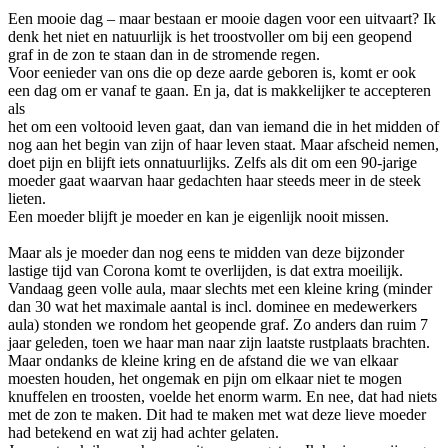
Een mooie dag – maar bestaan er mooie dagen voor een uitvaart? Ik
denk het niet en natuurlijk is het troostvoller om bij een geopend
graf in de zon te staan dan in de stromende regen.
Voor eenieder van ons die op deze aarde geboren is, komt er ook
een dag om er vanaf te gaan. En ja, dat is makkelijker te accepteren
als
het om een voltooid leven gaat, dan van iemand die in het midden of
nog aan het begin van zijn of haar leven staat. Maar afscheid nemen,
doet pijn en blijft iets onnatuurlijks. Zelfs als dit om een 90-jarige
moeder gaat waarvan haar gedachten haar steeds meer in de steek
lieten.
Een moeder blijft je moeder en kan je eigenlijk nooit missen.
Maar als je moeder dan nog eens te midden van deze bijzonder
lastige tijd van Corona komt te overlijden, is dat extra moeilijk.
Vandaag geen volle aula, maar slechts met een kleine kring (minder
dan 30 wat het maximale aantal is incl. dominee en medewerkers
aula) stonden we rondom het geopende graf. Zo anders dan ruim 7
jaar geleden, toen we haar man naar zijn laatste rustplaats brachten.
Maar ondanks de kleine kring en de afstand die we van elkaar
moesten houden, het ongemak en pijn om elkaar niet te mogen
knuffelen en troosten, voelde het enorm warm. En nee, dat had niets
met de zon te maken. Dit had te maken met wat deze lieve moeder
had betekend en wat zij had achter gelaten.