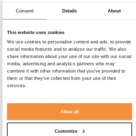
Consent
Details
About
Humor was zijn tweede natuur.
Hoe moe of ziek hij ook was, ineens zag je de pretlampjes...
Lees meer
This website uses cookies
We use cookies to personalise content and ads, to provide
social media features and to analyse our traffic. We also
Blogs
17 juni, 2026
share information about your use of our site with our social
media, advertising and analytics partners who may
combine it with other information that you’ve provided to
them or that they’ve collected from your use of their
services.
Allow all
De camera stopte ineens met draaien …
Op zondag 7 juni stopte ineens de camera met draaien. Zijn
levensfilm...
Customize