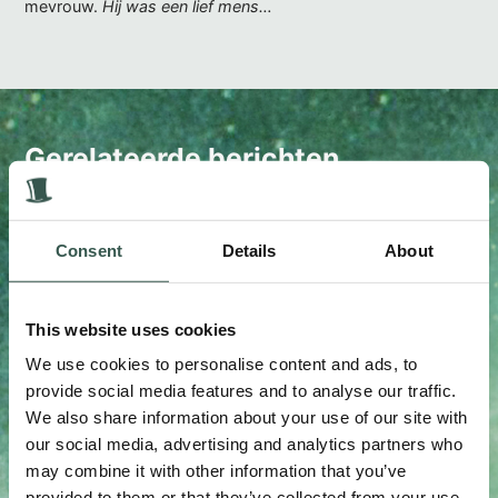
mevrouw.
Hij was een lief mens…
Gerelateerde berichten
Blogs
20 juni, 2026
Consent
Details
About
This website uses cookies
We use cookies to personalise content and ads, to
provide social media features and to analyse our traffic.
We also share information about your use of our site with
our social media, advertising and analytics partners who
Humor was zijn tweede natuur.
Hoe moe of ziek hij ook was, ineens zag je de
may combine it with other information that you’ve
pretlampjes...
provided to them or that they’ve collected from your use