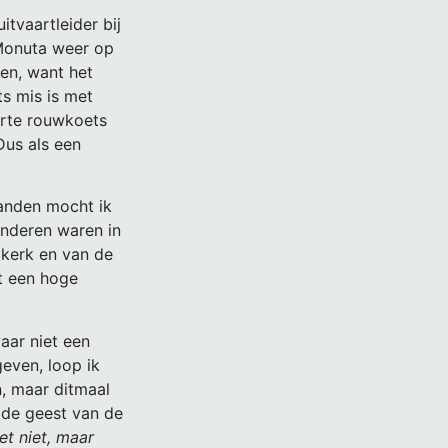
tvaartleider bij
Monuta weer op
gen, want het
ts mis is met
warte rouwkoets
Dus als een
aanden mocht ik
inderen waren in
 kerk en van de
et een hoge
aar niet een
even, loop ik
n, maar ditmaal
 de geest van de
et niet, maar