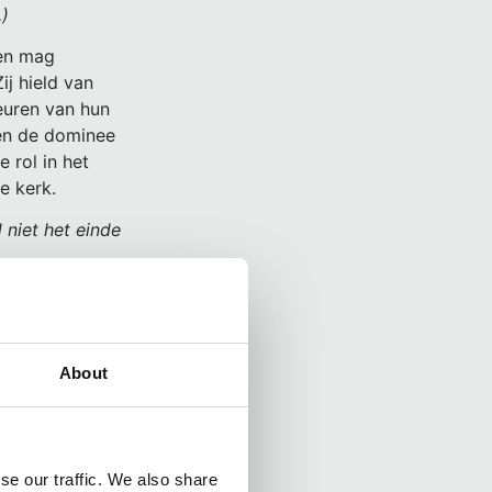
.)
den mag
ij hield van
euren van hun
 en de dominee
 rol in het
e kerk.
 niet het einde
leurrijk
ven mogen vieren
About
se our traffic. We also share