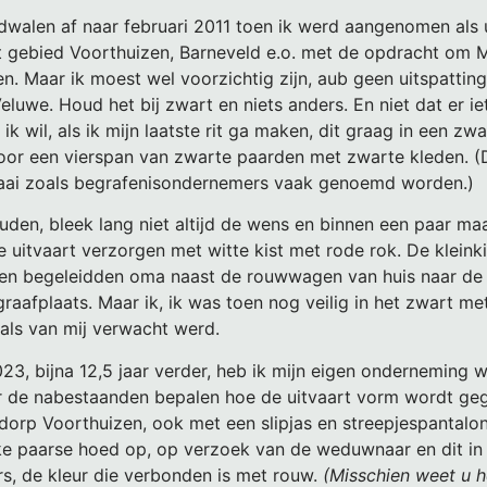
walen af naar februari 2011 toen ik werd aangenomen als ui
 gebied Voorthuizen, Barneveld e.o. met de opdracht om 
en. Maar ik moest wel voorzichtig zijn, aub geen uitspattin
luwe. Houd het bij zwart en niets anders. En niet dat er ie
ik wil, als ik mijn laatste rit ga maken, dit graag in een z
or een vierspan van zwarte paarden met zwarte kleden. (
raai zoals begrafenisondernemers vaak genoemd worden.)
ouden, bleek lang niet altijd de wens en binnen een paar m
e uitvaart verzorgen met witte kist met rode rok. De kleink
 en begeleidden oma naast de rouwwagen van huis naar de
raafplaats. Maar ik, ik was toen nog veilig in het zwart m
als van mij verwacht werd.
023, bijna 12,5 jaar verder, heb ik mijn eigen onderneming w
 de nabestaanden bepalen hoe de uitvaart vorm wordt geg
dorp Voorthuizen, ook met een slipjas en streepjespantalo
jke paarse hoed op, op verzoek van de weduwnaar en dit in
rs, de kleur die verbonden is met rouw.
(Misschien weet u h