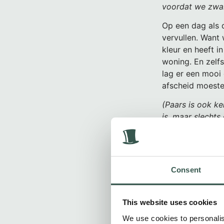
voordat we zwar
Op een dag als 
vervullen. Want 
kleur en heeft i
woning. En zelfs
lag er een mooi 
afscheid moeste
(Paars is ook ke
is, maar slecht
Zij hield van kl
onderdeel van z
En ik droeg mij
Consent
met respect en b
This website uses cookies
We use cookies to personalis