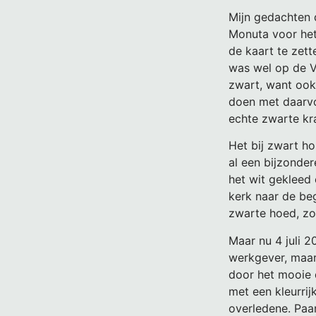
Mijn gedachten d
Monuta voor het
de kaart te zett
was wel op de Ve
zwart, want ook 
doen met daarvo
echte zwarte k
Het bij zwart h
al een bijzonder
het wit gekleed
kerk naar de beg
zwarte hoed, zo
Maar nu 4 juli 2
werkgever, maar
door het mooie 
met een kleurri
overledene. Paa