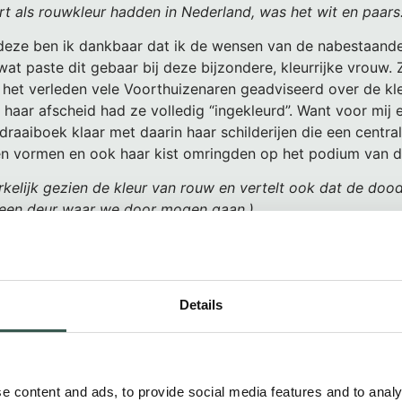
t als rouwkleur hadden in Nederland, was het wit en paars
deze ben ik dankbaar dat ik de wensen van de nabestaan
wat paste dit gebaar bij deze bijzondere, kleurrijke vrouw. Z
n het verleden vele Voorthuizenaren geadviseerd over de kl
 haar afscheid had ze volledig “ingekleurd”. Want voor mij
draaiboek klaar met daarin haar schilderijen die een centrale
n vormen en ook haar kist omringden op het podium van d
rkelijk gezien de kleur van rouw en vertelt ook dat de dood
s een deur waar we door mogen gaan.)
euren net als haar Schepper die haar had geschapen als een k
ijn schepping.
n paarse hoed als een kleurrijk eerbetoon omdat we het le
Details
egrip voor het verdriet.
e content and ads, to provide social media features and to analy