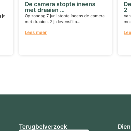
De camera stopte ineens
De
met draaien …
2
 je
Op zondag 7 juni stopte ineens de camera
Van
met draaien. Zijn levensfilm...
moc
Lees meer
Le
Terugbelverzoek
Dien