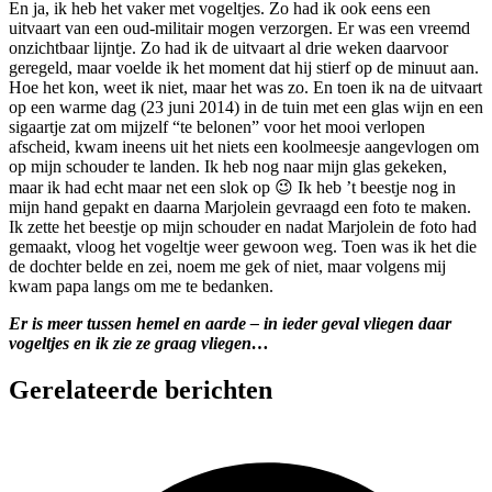
En ja, ik heb het vaker met vogeltjes. Zo had ik ook eens een
uitvaart van een oud-militair mogen verzorgen. Er was een vreemd
onzichtbaar lijntje. Zo had ik de uitvaart al drie weken daarvoor
geregeld, maar voelde ik het moment dat hij stierf op de minuut aan.
Hoe het kon, weet ik niet, maar het was zo. En toen ik na de uitvaart
op een warme dag (23 juni 2014) in de tuin met een glas wijn en een
sigaartje zat om mijzelf “te belonen” voor het mooi verlopen
afscheid, kwam ineens uit het niets een koolmeesje aangevlogen om
op mijn schouder te landen. Ik heb nog naar mijn glas gekeken,
maar ik had echt maar net een slok op 😉 Ik heb ’t beestje nog in
mijn hand gepakt en daarna Marjolein gevraagd een foto te maken.
Ik zette het beestje op mijn schouder en nadat Marjolein de foto had
gemaakt, vloog het vogeltje weer gewoon weg. Toen was ik het die
de dochter belde en zei, noem me gek of niet, maar volgens mij
kwam papa langs om me te bedanken.
Er is meer tussen hemel en aarde – in ieder geval vliegen daar
vogeltjes en ik zie ze graag vliegen…
Gerelateerde berichten