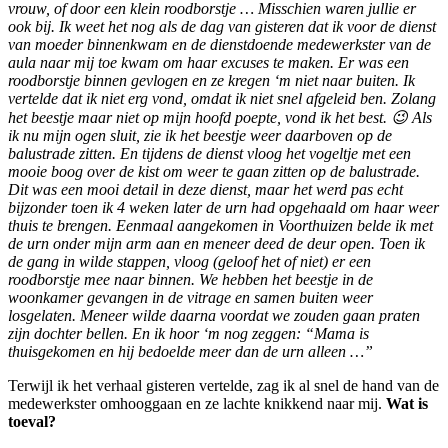
vrouw, of door een klein roodborstje … Misschien waren jullie er
ook bij. Ik weet het nog als de dag van gisteren dat ik voor de dienst
van moeder binnenkwam en de dienstdoende medewerkster van de
aula naar mij toe kwam om haar excuses te maken. Er was een
roodborstje binnen gevlogen en ze kregen ‘m niet naar buiten. Ik
vertelde dat ik niet erg vond, omdat ik niet snel afgeleid ben. Zolang
het beestje maar niet op mijn hoofd poepte, vond ik het best. 😉 Als
ik nu mijn ogen sluit, zie ik het beestje weer daarboven op de
balustrade zitten. En tijdens de dienst vloog het vogeltje met een
mooie boog over de kist om weer te gaan zitten op de balustrade.
Dit was een mooi detail in deze dienst, maar het werd pas echt
bijzonder toen ik 4 weken later de urn had opgehaald om haar weer
thuis te brengen. Eenmaal aangekomen in Voorthuizen belde ik met
de urn onder mijn arm aan en meneer deed de deur open. Toen ik
de gang in wilde stappen, vloog (geloof het of niet) er een
roodborstje mee naar binnen. We hebben het beestje in de
woonkamer gevangen in de vitrage en samen buiten weer
losgelaten. Meneer wilde daarna voordat we zouden gaan praten
zijn dochter bellen. En ik hoor ‘m nog zeggen: “Mama is
thuisgekomen en hij bedoelde meer dan de urn alleen …”
Terwijl ik het verhaal gisteren vertelde, zag ik al snel de hand van de
medewerkster omhooggaan en ze lachte knikkend naar mij.
Wat is
toeval?