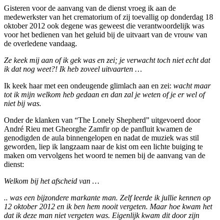
Gisteren voor de aanvang van de dienst vroeg ik aan de
medewerkster van het crematorium of zij toevallig op donderdag 18
oktober 2012 ook degene was geweest die verantwoordelijk was
voor het bedienen van het geluid bij de uitvaart van de vrouw van
de overledene vandaag.
Ze keek mij aan of ik gek was en zei; je verwacht toch niet echt dat
ik dat nog weet?! Ik heb zoveel uitvaarten …
Ik keek haar met een ondeugende glimlach aan en zei:
wacht maar
tot ik mijn welkom heb gedaan en dan zal je weten of je er wel of
niet bij was.
Onder de klanken van “The Lonely Shepherd” uitgevoerd door
André Rieu met Gheorghe Zamfir op de panfluit kwamen de
genodigden de aula binnengelopen en nadat de muziek was stil
geworden, liep ik langzaam naar de kist om een lichte buiging te
maken om vervolgens het woord te nemen bij de aanvang van de
dienst:
Welkom bij het afscheid van …
.. was een bijzondere markante man. Zelf leerde ik jullie kennen op
12 oktober 2012 en ik ben hem nooit vergeten. Maar hoe kwam het
dat ik deze man niet vergeten was. Eigenlijk kwam dit door zijn