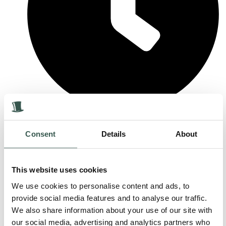
16 juni, 2026
Consent
Details
About
Blogs
De vogel is gevlogen… deel 2
This website uses cookies
Vandaag was het dan eindelijk zover. We mochten deze bijzondere
vogel naar...
We use cookies to personalise content and ads, to
provide social media features and to analyse our traffic.
Lees meer
We also share information about your use of our site with
our social media, advertising and analytics partners who