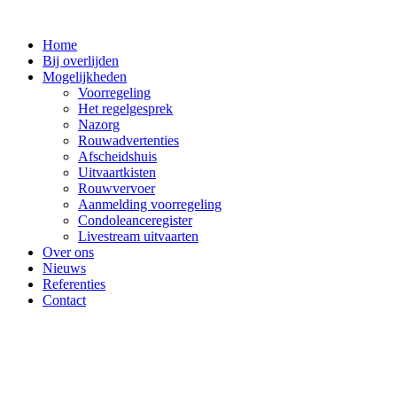
Ga
naar
Home
de
Bij overlijden
inhoud
Mogelijkheden
Voorregeling
Het regelgesprek
Nazorg
Rouwadvertenties
Afscheidshuis
Uitvaartkisten
Rouwvervoer
Aanmelding voorregeling
Condoleanceregister
Livestream uitvaarten
Over ons
Nieuws
Referenties
Contact