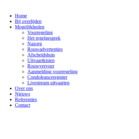
Ga
naar
Home
de
Bij overlijden
inhoud
Mogelijkheden
Voorregeling
Het regelgesprek
Nazorg
Rouwadvertenties
Afscheidshuis
Uitvaartkisten
Rouwvervoer
Aanmelding voorregeling
Condoleanceregister
Livestream uitvaarten
Over ons
Nieuws
Referenties
Contact