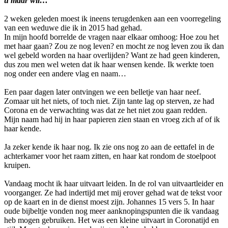
u maar wil…
2 weken geleden moest ik ineens terugdenken aan een voorregeling
van een weduwe die ik in 2015 had gehad.
In mijn hoofd borrelde de vragen naar elkaar omhoog: Hoe zou het
met haar gaan? Zou ze nog leven? en mocht ze nog leven zou ik dan
wel gebeld worden na haar overlijden? Want ze had geen kinderen,
dus zou men wel weten dat ik haar wensen kende. Ik werkte toen
nog onder een andere vlag en naam…
Een paar dagen later ontvingen we een belletje van haar neef.
Zomaar uit het niets, of toch niet. Zijn tante lag op sterven, ze had
Corona en de verwachting was dat ze het niet zou gaan redden.
Mijn naam had hij in haar papieren zien staan en vroeg zich af of ik
haar kende.
Ja zeker kende ik haar nog. Ik zie ons nog zo aan de eettafel in de
achterkamer voor het raam zitten, en haar kat rondom de stoelpoot
kruipen.
Vandaag mocht ik haar uitvaart leiden. In de rol van uitvaartleider en
voorganger. Ze had indertijd met mij erover gehad wat de tekst voor
op de kaart en in de dienst moest zijn. Johannes 15 vers 5. In haar
oude bijbeltje vonden nog meer aanknopingspunten die ik vandaag
heb mogen gebruiken. Het was een kleine uitvaart in Coronatijd en