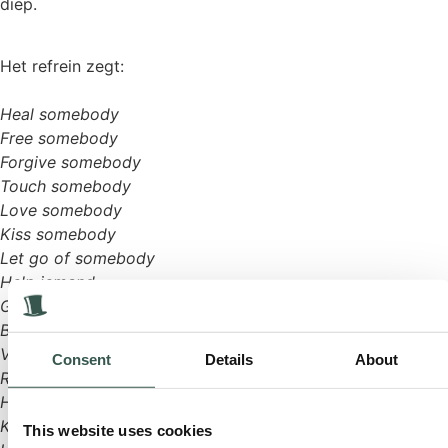
diep.
Het refrein zegt:
Heal somebody
Free somebody
Forgive somebody
Touch somebody
Love somebody
Kiss somebody
Let go of somebody
Help iemand
Genees iemand
Bevrijd iemand
Vergeef iemand
Consent
Details
About
Raak iemand aan
Hou van iemand
Kus iemand
This website uses cookies