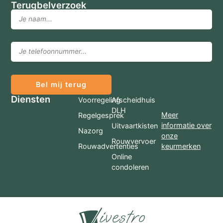
Terugbelverzoek
Bel mij terug
Diensten
Voorregeling
Afscheidhuis
DLH
Meer
Regelgesprek
informatie over
Uitvaartkisten
Nazorg
onze
Rouwvervoer
Rouwadvertenties
keurmerken
Online
condoleren