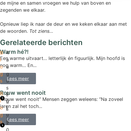
de mijne en samen vroegen we hulp van boven en
zegenden we elkaar.
Opnieuw liep ik naar de deur en we keken elkaar aan met
de woorden.
Tot ziens…
Gerelateerde berichten
Warm hé?!
B
4
Een warme uitvaart… letterlijk én figuurlijk. Mijn hoofd is
l
a
nog warm… En...
o
u
g
g
Lees meer
s
u
s
Rouw went nooit
B
2
t
“Rouw went nooit” Mensen zeggen weleens: “Na zoveel
l
6
u
jaren zal het toch...
o
j
s
g
u
,
Lees meer
s
li
2
,
0