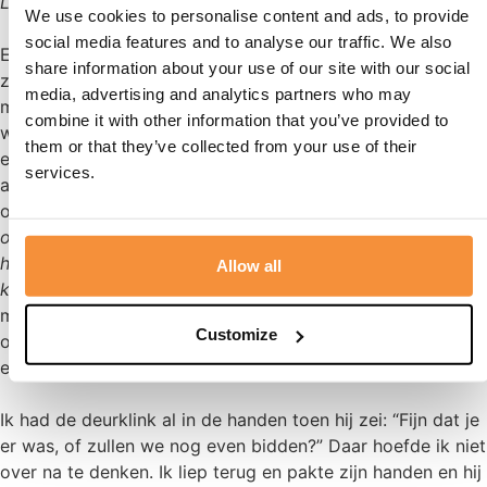
Laat iemand los
We use cookies to personalise content and ads, to provide
social media features and to analyse our traffic. We also
En vandaag mocht ik een regenboog voor deze lieve man
share information about your use of our site with our social
zijn, maar was hij de zon in mijn dag vandaag waaraan ik
media, advertising and analytics partners who may
mij mocht warmen en zal blijven stralen. Want het was
combine it with other information that you’ve provided to
weer als vanouds en we mochten onze harten delen en
them or that they’ve collected from your use of their
een goede tijd samen hebben. Bij het afscheid namen we
services.
afscheid met de woorden dat we elkaar nog hoopten te
ontmoeten in het land der levenden
(want ja, ook al was hij
opgegeven door de artsen en een tikkende tijdbom, hij
had wel een scootmobiel gekocht waarop hij nog niet had
Allow all
kunnen rijden en hij wilde nog bij mij op bezoek komen)
,
maar mocht dat niet zo zijn, dan hadden we samen de
Customize
overtuiging dat we elkaar boven terug zouden zien en
elkaar zouden opzoeken.
Ik had de deurklink al in de handen toen hij zei: “Fijn dat je
er was, of zullen we nog even bidden?” Daar hoefde ik niet
over na te denken. Ik liep terug en pakte zijn handen en hij