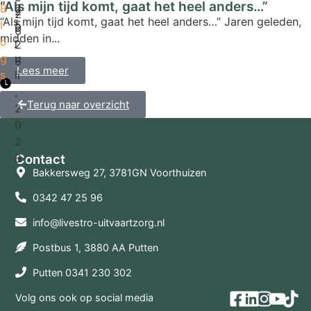
“Als mijn tijd komt, gaat het heel anders…”
B
2
2
2
“Als mijn tijd komt, gaat het heel anders…” Jaren geleden,
l
5
0
6
midden in...
o
j
2
g
u
6
Lees meer
s
li
,
Terug naar overzicht
2
0
2
Contact
6
Bakkersweg 27, 3781GN Voorthuizen
0342 47 25 96
info@livestro-uitvaartzorg.nl
Postbus 1, 3880 AA Putten
Putten 0341 230 302
Volg ons ook op social media