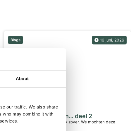
Blogs
16 juni, 2026
About
se our traffic. We also share
ers who may combine it with
De vogel is gevlogen… deel 2
 services.
Vandaag was het dan eindelijk zover. We mochten deze
bijzondere vogel naar...