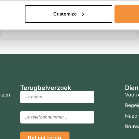
Lees meer
Customize
Terugbelverzoek
Dien
izen
Voorr
Regel
Nazo
Rouwa
Bel mij terug