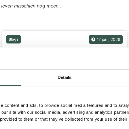
et leven misschien nog meer…
Blogs
17 juni, 2026
Details
e content and ads, to provide social media features and to analy
 our site with our social media, advertising and analytics partn
De camera stopte ineens met draaien …
 provided to them or that they’ve collected from your use of their
Op zondag 7 juni stopte ineens de camera met draaien. Zijn
levensfilm...