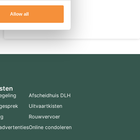
Lees meer
Allow all
sten
egeling
Afscheidhuis DLH
gesprek
Uitvaartkisten
rg
Rouwvervoer
dvertenties
Online condoleren