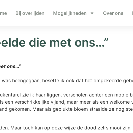
ome
Bij overlijden
Mogelijkheden
Over ons
eelde die met ons…”
met ons…”
e was heengegaan, besefte ik ook dat het omgekeerde geb
eukentafel zie ik haar liggen, verscholen achter een mooie 
ls een verschrikkelijke vijand, maar meer als een welkome v
lstand gekomen. Maar als geplukte bloem straalde ze nog ste
rden. Maar toch kan op deze wijze de dood zelfs mooi zijn.