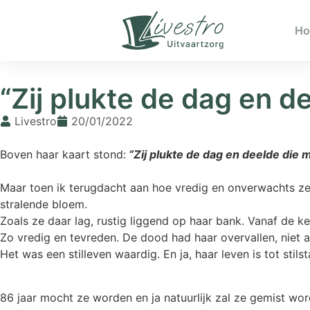
H
Home
»
Blogs
»
“Zij plukte de dag en deelde die met ons…”
“Zij plukte de dag en d
Livestro
20/01/2022
Boven haar kaart stond:
“Zij plukte de dag en deelde die 
Maar toen ik terugdacht aan hoe vredig en onverwachts z
stralende bloem.
Zoals ze daar lag, rustig liggend op haar bank. Vanaf de k
Zo vredig en tevreden. De dood had haar overvallen, niet a
Het was een stilleven waardig. En ja, haar leven is tot sti
86 jaar mocht ze worden en ja natuurlijk zal ze gemist wo