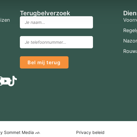
Terugbelverzoek
Dien
izen
Voorr
Regel
Nazo
Rouwa
Bel mij terug
by Sommet Media ᨒ
Privacy beleid