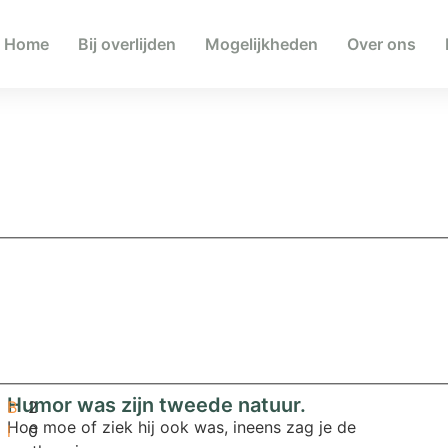
Home
Bij overlijden
Mogelijkheden
Over ons
Humor was zijn tweede natuur.
B
2
Hoe moe of ziek hij ook was, ineens zag je de
l
0