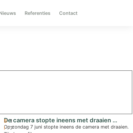
Nieuws
Referenties
Contact
De camera stopte ineens met draaien …
B
1
Op zondag 7 juni stopte ineens de camera met draaien.
l
7