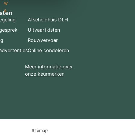
w
s
sten
egeling
Afscheidhuis DLH
gesprek
Uitvaartkisten
rg
Rouwvervoer
dvertenties
Online condoleren
Meer informatie over
onze keurmerken
Sitemap