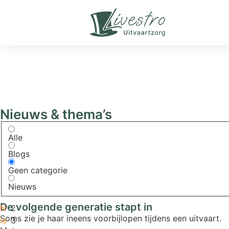
Home
»
Geen categorie
Nieuws & thema’s
Alle
Blogs
Geen categorie
Nieuws
De volgende generatie stapt in
N
2
Soms zie je haar ineens voorbijlopen tijdens een uitvaart.
ie
3