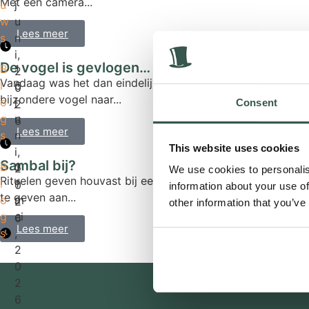
Met een camera...
u
j
w
u
Lees meer
s
n
i,
De vogel is gevlogen… deel 2
B
1
2
Vandaag was het dan eindelijk zover. We mochten deze
l
6
0
bijzondere vogel naar...
o
j
Consent
2
g
u
6
Lees meer
s
n
This website uses cookies
i,
Sambal bij?
B
3
2
We use cookies to personalis
Rituelen geven houvast bij een afscheid en helpen vorm
l
1
0
information about your use of
te geven aan...
o
m
2
other information that you’ve
g
ei
6
Lees meer
s
,
2
0
2
6