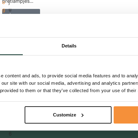
pretlampjes...
o
j
g
u
Lees meer
s
n
i,
De vogel is gevlogen …
B
1
2
Vandaag is het precies een maand geleden dat zijn
l
4
0
dochter mij belde...
o
j
Details
2
g
u
6
Lees meer
s
n
i,
Post.nl gaat rouwpost met 132 % verhogen
N
1
2
e content and ads, to provide social media features and to analy
…
ie
2
0
 our site with our social media, advertising and analytics partn
PostNL wil per juli de tarieven voor rouwpost fors
u
m
2
 provided to them or that they’ve collected from your use of their
verhogen. Van €1,40...
w
ei
6
s
,
Lees meer
2
Customize
0
2
6